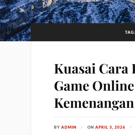
TAG
Kuasai Cara 
Game Online
Kemenangan 
BY
ADMIN
ON
APRIL 3, 2026