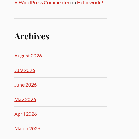
A WordPress Commenter
on
Hello world!
Archives
August 2026
July 2026
June 2026
May 2026
April 2026
March 2026