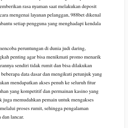
memberikan rasa nyaman saat melakukan deposit
cara mengenai layanan pelanggan, 988bet dikenal
mbantu setiap pengguna yang menghadapi kendala
mencoba peruntungan di dunia judi daring,
gkah penting agar bisa menikmati promo menarik
annya sendiri tidak rumit dan bisa dilakukan
 beberapa data dasar dan mengikuti petunjuk yang
n akan mendapatkan akses penuh ke seluruh fitur
ruhan yang kompetitif dan permainan kasino yang
nk juga memudahkan pemain untuk mengakses
 melalui proses rumit, sehingga pengalaman
dan lancar.