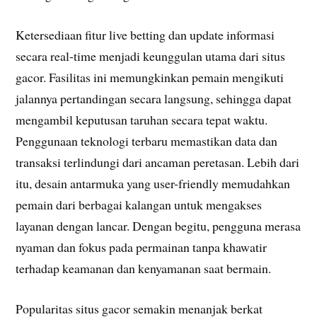
Ketersediaan fitur live betting dan update informasi
secara real-time menjadi keunggulan utama dari situs
gacor. Fasilitas ini memungkinkan pemain mengikuti
jalannya pertandingan secara langsung, sehingga dapat
mengambil keputusan taruhan secara tepat waktu.
Penggunaan teknologi terbaru memastikan data dan
transaksi terlindungi dari ancaman peretasan. Lebih dari
itu, desain antarmuka yang user-friendly memudahkan
pemain dari berbagai kalangan untuk mengakses
layanan dengan lancar. Dengan begitu, pengguna merasa
nyaman dan fokus pada permainan tanpa khawatir
terhadap keamanan dan kenyamanan saat bermain.
Popularitas situs gacor semakin menanjak berkat