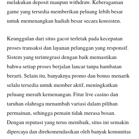
melakukan deposit maupun withdraw. Keberagaman
game yang tersedia memberikan peluang lebih besar
untuk memenangkan hadiah besar secara konsisten.
Keunggulan dari situs gacor terletak pada kecepatan
proses transaksi dan layanan pelanggan yang responsif.
Sistem yang terintegrasi dengan baik memastikan
bahwa setiap proses berjalan lancar tanpa hambatan
berarti. Selain itu, banyaknya promo dan bonus menarik
selalu tersedia untuk member aktif, meningkatkan
peluang meraih kemenangan. Fitur live casino dan
taruhan olahraga menambah variasi dalam pilihan
permainan, sehingga pemain tidak merasa bosan.
Dengan reputasi yang terus membaik, situs ini semakin
dipercaya dan direkomendasikan oleh banyak komunitas