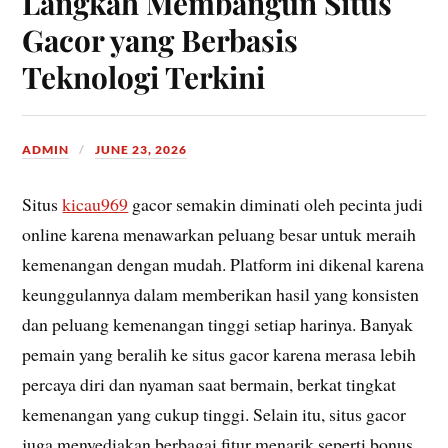
Langkah Membangun Situs
Gacor yang Berbasis
Teknologi Terkini
ADMIN
JUNE 23, 2026
Situs
kicau969
gacor semakin diminati oleh pecinta judi
online karena menawarkan peluang besar untuk meraih
kemenangan dengan mudah. Platform ini dikenal karena
keunggulannya dalam memberikan hasil yang konsisten
dan peluang kemenangan tinggi setiap harinya. Banyak
pemain yang beralih ke situs gacor karena merasa lebih
percaya diri dan nyaman saat bermain, berkat tingkat
kemenangan yang cukup tinggi. Selain itu, situs gacor
juga menyediakan berbagai fitur menarik seperti bonus