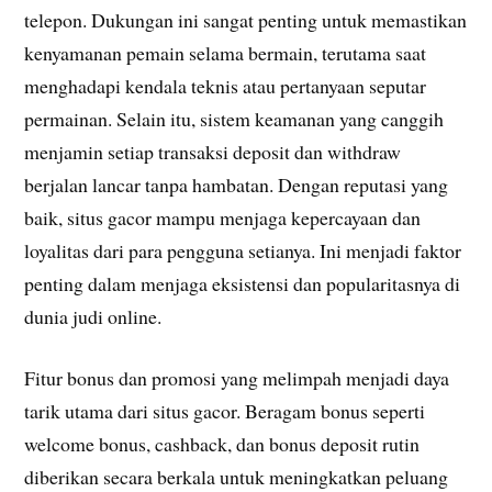
telepon. Dukungan ini sangat penting untuk memastikan
kenyamanan pemain selama bermain, terutama saat
menghadapi kendala teknis atau pertanyaan seputar
permainan. Selain itu, sistem keamanan yang canggih
menjamin setiap transaksi deposit dan withdraw
berjalan lancar tanpa hambatan. Dengan reputasi yang
baik, situs gacor mampu menjaga kepercayaan dan
loyalitas dari para pengguna setianya. Ini menjadi faktor
penting dalam menjaga eksistensi dan popularitasnya di
dunia judi online.
Fitur bonus dan promosi yang melimpah menjadi daya
tarik utama dari situs gacor. Beragam bonus seperti
welcome bonus, cashback, dan bonus deposit rutin
diberikan secara berkala untuk meningkatkan peluang