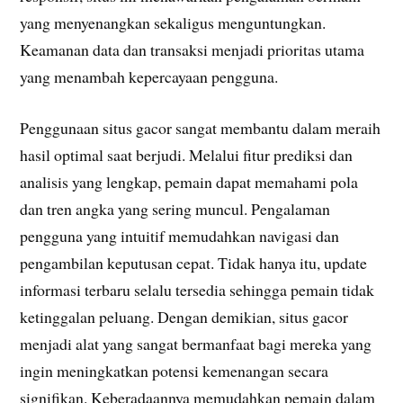
yang menyenangkan sekaligus menguntungkan.
Keamanan data dan transaksi menjadi prioritas utama
yang menambah kepercayaan pengguna.
Penggunaan situs gacor sangat membantu dalam meraih
hasil optimal saat berjudi. Melalui fitur prediksi dan
analisis yang lengkap, pemain dapat memahami pola
dan tren angka yang sering muncul. Pengalaman
pengguna yang intuitif memudahkan navigasi dan
pengambilan keputusan cepat. Tidak hanya itu, update
informasi terbaru selalu tersedia sehingga pemain tidak
ketinggalan peluang. Dengan demikian, situs gacor
menjadi alat yang sangat bermanfaat bagi mereka yang
ingin meningkatkan potensi kemenangan secara
signifikan. Keberadaannya memudahkan pemain dalam