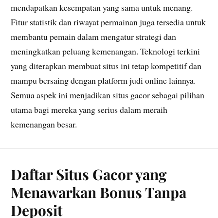
mendapatkan kesempatan yang sama untuk menang.
Fitur statistik dan riwayat permainan juga tersedia untuk
membantu pemain dalam mengatur strategi dan
meningkatkan peluang kemenangan. Teknologi terkini
yang diterapkan membuat situs ini tetap kompetitif dan
mampu bersaing dengan platform judi online lainnya.
Semua aspek ini menjadikan situs gacor sebagai pilihan
utama bagi mereka yang serius dalam meraih
kemenangan besar.
Daftar Situs Gacor yang
Menawarkan Bonus Tanpa
Deposit