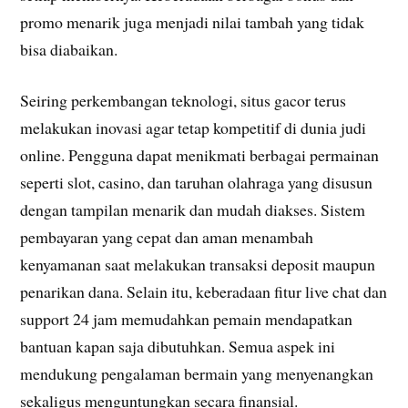
promo menarik juga menjadi nilai tambah yang tidak
bisa diabaikan.
Seiring perkembangan teknologi, situs gacor terus
melakukan inovasi agar tetap kompetitif di dunia judi
online. Pengguna dapat menikmati berbagai permainan
seperti slot, casino, dan taruhan olahraga yang disusun
dengan tampilan menarik dan mudah diakses. Sistem
pembayaran yang cepat dan aman menambah
kenyamanan saat melakukan transaksi deposit maupun
penarikan dana. Selain itu, keberadaan fitur live chat dan
support 24 jam memudahkan pemain mendapatkan
bantuan kapan saja dibutuhkan. Semua aspek ini
mendukung pengalaman bermain yang menyenangkan
sekaligus menguntungkan secara finansial.