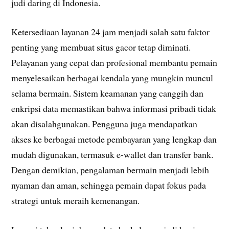
judi daring di Indonesia.
Ketersediaan layanan 24 jam menjadi salah satu faktor
penting yang membuat situs gacor tetap diminati.
Pelayanan yang cepat dan profesional membantu pemain
menyelesaikan berbagai kendala yang mungkin muncul
selama bermain. Sistem keamanan yang canggih dan
enkripsi data memastikan bahwa informasi pribadi tidak
akan disalahgunakan. Pengguna juga mendapatkan
akses ke berbagai metode pembayaran yang lengkap dan
mudah digunakan, termasuk e-wallet dan transfer bank.
Dengan demikian, pengalaman bermain menjadi lebih
nyaman dan aman, sehingga pemain dapat fokus pada
strategi untuk meraih kemenangan.