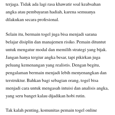
terjaga. Tidak ada lagi rasa khawatir soal keabsahan
angka atau pembayaran hadiah, karena semuanya
dilakukan secara profesional.
Selain itu, bermain togel juga bisa menjadi sarana
belajar disiplin dan manajemen risiko. Pemain dituntut
untuk mengatur modal dan memilih strategi yang bijak.
Jangan hanya tergiur angka besar, tapi pikirkan juga
peluang kemenangan yang realistis. Dengan begitu,
pengalaman bermain menjadi lebih menyenangkan dan
terstruktur. Bahkan bagi sebagian orang, togel bisa
menjadi cara untuk mengasah intuisi dan analisis angka,
yang seru banget kalau dijadikan hobi rutin.
Tak kalah penting, komunitas pemain togel online