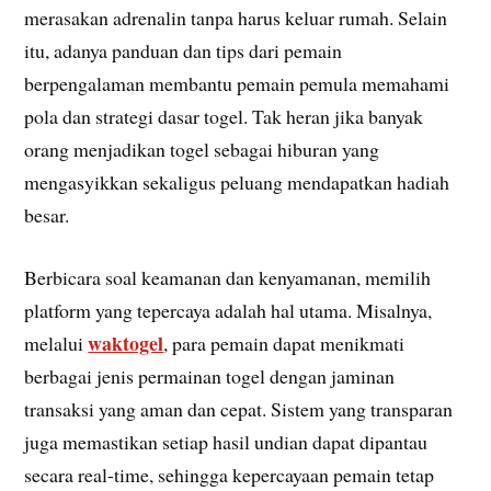
merasakan adrenalin tanpa harus keluar rumah. Selain
itu, adanya panduan dan tips dari pemain
berpengalaman membantu pemain pemula memahami
pola dan strategi dasar togel. Tak heran jika banyak
orang menjadikan togel sebagai hiburan yang
mengasyikkan sekaligus peluang mendapatkan hadiah
besar.
Berbicara soal keamanan dan kenyamanan, memilih
platform yang tepercaya adalah hal utama. Misalnya,
waktogel
melalui
, para pemain dapat menikmati
berbagai jenis permainan togel dengan jaminan
transaksi yang aman dan cepat. Sistem yang transparan
juga memastikan setiap hasil undian dapat dipantau
secara real-time, sehingga kepercayaan pemain tetap