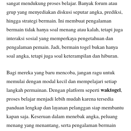
sangat mendukung proses belajar. Banyak forum atau
grup yang menyediakan diskusi seputar angka, prediksi,
hingga strategi bermain. Ini membuat pengalaman
bermain tidak hanya soal menang atau kalah, tetapi juga
interaksi sosial yang memperkaya pengetahuan dan
pengalaman pemain. Jadi, bermain togel bukan hanya
soal angka, tetapi juga soal keterampilan dan hiburan.
Bagi mereka yang baru mencoba, jangan ragu untuk
memulai dengan modal kecil dan mempelajari setiap
waktogel
langkah permainan. Dengan platform seperti
,
proses belajar menjadi lebih mudah karena tersedia
panduan lengkap dan layanan pelanggan siap membantu
kapan saja. Keseruan dalam menebak angka, peluang
menang yang menantang, serta pengalaman bermain