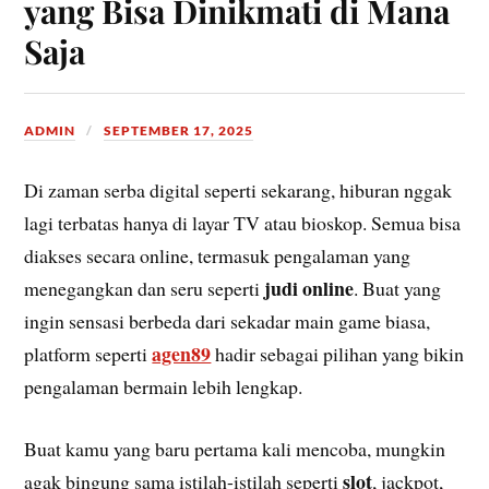
yang Bisa Dinikmati di Mana
Saja
ADMIN
SEPTEMBER 17, 2025
Di zaman serba digital seperti sekarang, hiburan nggak
lagi terbatas hanya di layar TV atau bioskop. Semua bisa
diakses secara online, termasuk pengalaman yang
judi online
menegangkan dan seru seperti
. Buat yang
ingin sensasi berbeda dari sekadar main game biasa,
agen89
platform seperti
hadir sebagai pilihan yang bikin
pengalaman bermain lebih lengkap.
Buat kamu yang baru pertama kali mencoba, mungkin
slot
agak bingung sama istilah-istilah seperti
, jackpot,