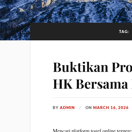
TAG:
Buktikan Prof
HK Bersama 
BY
ADMIN
ON
MARCH 16, 2026
Mencari platform togel online terp