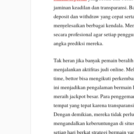
jaminan keadilan dan transparansi. 
deposit dan withdraw yang cepat ser
menyelesaikan berbagai kendala. Mena
secara profesional agar setiap peng
angka prediksi mereka.
Tak heran jika banyak pemain beralih
menjalankan aktifitas judi online. Mela
time, bettor bisa mengikuti perkemba
ini menjadikan pengalaman bermain l
meraih jackpot besar. Para penggema
tempat yang tepat karena transparansi
Dengan demikian, mereka tidak perlu
mengandalkan keberuntungan di situs
setiap hari berkat strategi bermain ya