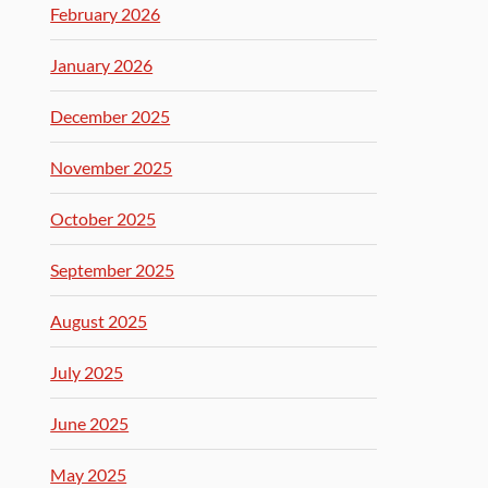
February 2026
January 2026
December 2025
November 2025
October 2025
September 2025
August 2025
July 2025
June 2025
May 2025