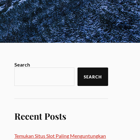
Search
SEARCH
Recent Posts
Temukan Situs Slot Paling Menguntungkan