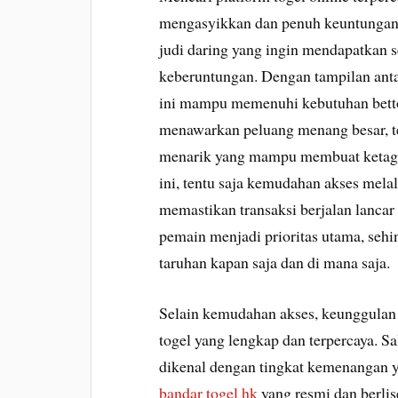
mengasyikkan dan penuh keuntungan? 
judi daring yang ingin mendapatkan 
keberuntungan. Dengan tampilan antar
ini mampu memenuhi kebutuhan bettor
menawarkan peluang menang besar, t
menarik yang mampu membuat ketagiha
ini, tentu saja kemudahan akses mela
memastikan transaksi berjalan lanca
pemain menjadi prioritas utama, sehi
taruhan kapan saja dan di mana saja.
Selain kemudahan akses, keunggulan la
togel yang lengkap dan terpercaya. Sa
dikenal dengan tingkat kemenangan y
bandar togel hk
yang resmi dan berli