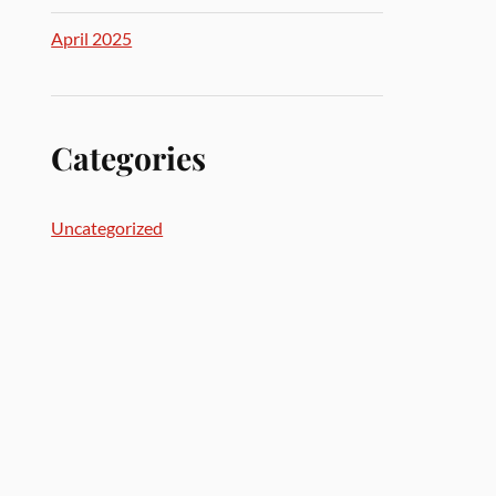
April 2025
Categories
Uncategorized