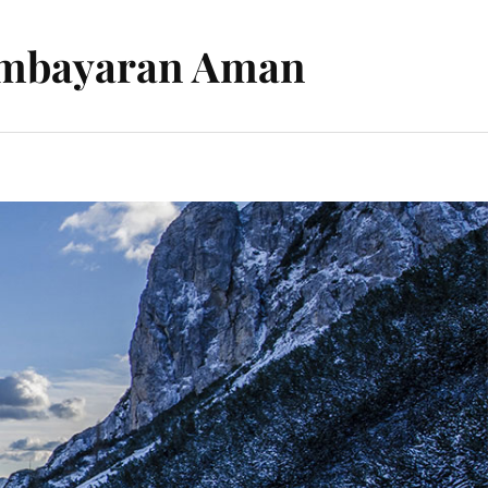
Pembayaran Aman