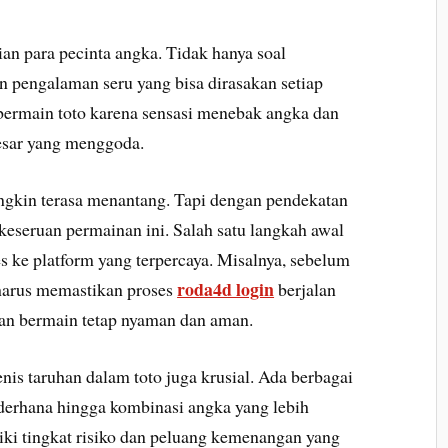
ian para pecinta angka. Tidak hanya soal
an pengalaman seru yang bisa dirasakan setiap
 bermain toto karena sensasi menebak angka dan
sar yang menggoda.
ngkin terasa menantang. Tapi dengan pendekatan
 keseruan permainan ini. Salah satu langkah awal
 ke platform yang terpercaya. Misalnya, sebelum
roda4d login
harus memastikan proses
berjalan
man bermain tetap nyaman dan aman.
is taruhan dalam toto juga krusial. Ada berbagai
sederhana hingga kombinasi angka yang lebih
iki tingkat risiko dan peluang kemenangan yang