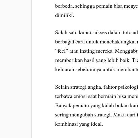
berbeda, sehingga pemain bisa menyes
dimiliki.
Salah satu kunci sukses dalam toto 
berbagai cara untuk menebak angka, mu
“feel” atau insting mereka. Menggabu
memberikan hasil yang lebih baik. Ti
keluaran sebelumnya untuk membantu
Selain strategi angka, faktor psikolog
terbawa emosi saat bermain bisa men
Banyak pemain yang kalah bukan karen
sering mengubah strategi. Maka dari it
kombinasi yang ideal.