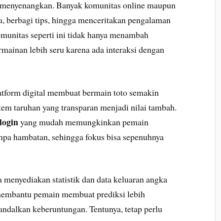
ng menyenangkan. Banyak komunitas online maupun
a, berbagi tips, hingga menceritakan pengalaman
unitas seperti ini tidak hanya menambah
mainan lebih seru karena ada interaksi dengan
latform digital membuat bermain toto semakin
stem taruhan yang transparan menjadi nilai tambah.
login
yang mudah memungkinkan pemain
npa hambatan, sehingga fokus bisa sepenuhnya
ga menyediakan statistik dan data keluaran angka
i membantu pemain membuat prediksi lebih
andalkan keberuntungan. Tentunya, tetap perlu