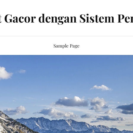
ot Gacor dengan Sistem 
Sample Page