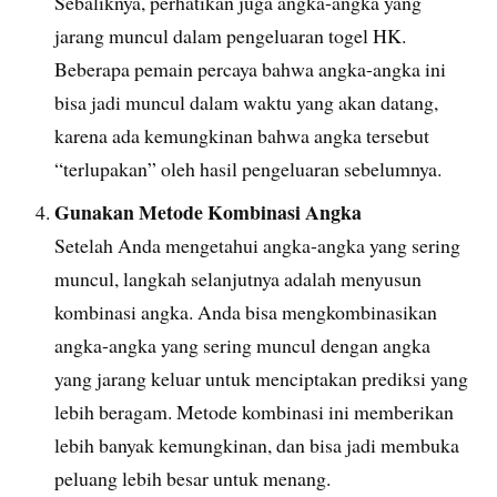
Sebaliknya, perhatikan juga angka-angka yang
jarang muncul dalam pengeluaran togel HK.
Beberapa pemain percaya bahwa angka-angka ini
bisa jadi muncul dalam waktu yang akan datang,
karena ada kemungkinan bahwa angka tersebut
“terlupakan” oleh hasil pengeluaran sebelumnya.
Gunakan Metode Kombinasi Angka
Setelah Anda mengetahui angka-angka yang sering
muncul, langkah selanjutnya adalah menyusun
kombinasi angka. Anda bisa mengkombinasikan
angka-angka yang sering muncul dengan angka
yang jarang keluar untuk menciptakan prediksi yang
lebih beragam. Metode kombinasi ini memberikan
lebih banyak kemungkinan, dan bisa jadi membuka
peluang lebih besar untuk menang.