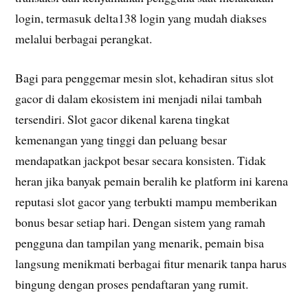
login, termasuk delta138 login yang mudah diakses
melalui berbagai perangkat.
Bagi para penggemar mesin slot, kehadiran situs slot
gacor di dalam ekosistem ini menjadi nilai tambah
tersendiri. Slot gacor dikenal karena tingkat
kemenangan yang tinggi dan peluang besar
mendapatkan jackpot besar secara konsisten. Tidak
heran jika banyak pemain beralih ke platform ini karena
reputasi slot gacor yang terbukti mampu memberikan
bonus besar setiap hari. Dengan sistem yang ramah
pengguna dan tampilan yang menarik, pemain bisa
langsung menikmati berbagai fitur menarik tanpa harus
bingung dengan proses pendaftaran yang rumit.