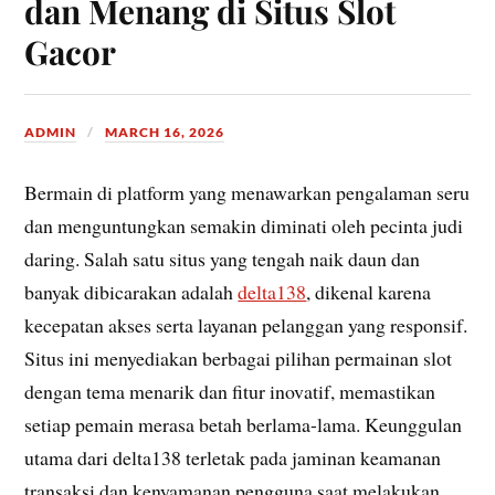
dan Menang di Situs Slot
Gacor
ADMIN
MARCH 16, 2026
Bermain di platform yang menawarkan pengalaman seru
dan menguntungkan semakin diminati oleh pecinta judi
daring. Salah satu situs yang tengah naik daun dan
banyak dibicarakan adalah
delta138
, dikenal karena
kecepatan akses serta layanan pelanggan yang responsif.
Situs ini menyediakan berbagai pilihan permainan slot
dengan tema menarik dan fitur inovatif, memastikan
setiap pemain merasa betah berlama-lama. Keunggulan
utama dari delta138 terletak pada jaminan keamanan
transaksi dan kenyamanan pengguna saat melakukan