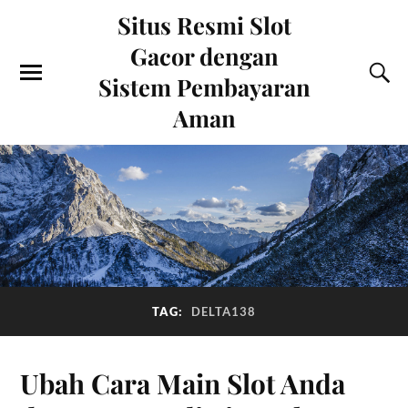
Situs Resmi Slot
Gacor dengan
Sistem Pembayaran
Aman
TAG:
DELTA138
Ubah Cara Main Slot Anda