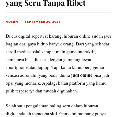
yang Seru Tanpa Ribet
ADMIN
SEPTEMBER 20, 2025
Di era digital seperti sekarang, hiburan online sudah jadi
bagian dari gaya hidup banyak orang. Dari yang sekadar
scroll media sosial sampai main game interaktif,
semuanya bisa diakses dengan gampang lewat
smartphone atau laptop. Tapi kalau kamu penggemar
judi online
sensasi adrenalin yang beda, dunia
bisa jadi
opsi yang menarik. Apalagi kalau platform yang kamu
pilih terpercaya dan mudah digunakan.
Salah satu pengalaman paling seru dalam hiburan
slot
digital adalah mencoba
. Game ini memang punya