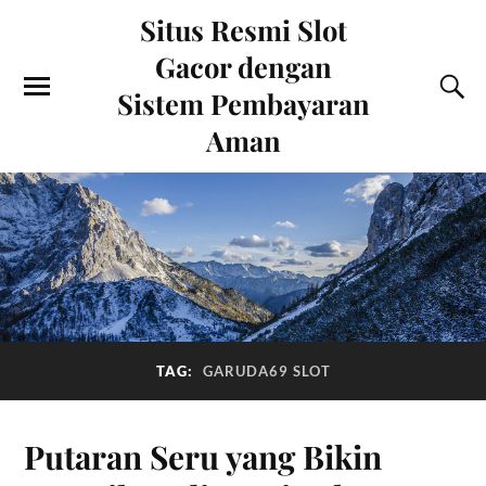
Situs Resmi Slot
Gacor dengan
Sistem Pembayaran
Aman
TAG:
GARUDA69 SLOT
Putaran Seru yang Bikin