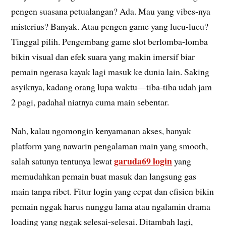
pengen suasana petualangan? Ada. Mau yang vibes-nya
misterius? Banyak. Atau pengen game yang lucu-lucu?
Tinggal pilih. Pengembang game slot berlomba-lomba
bikin visual dan efek suara yang makin imersif biar
pemain ngerasa kayak lagi masuk ke dunia lain. Saking
asyiknya, kadang orang lupa waktu—tiba-tiba udah jam
2 pagi, padahal niatnya cuma main sebentar.
Nah, kalau ngomongin kenyamanan akses, banyak
platform yang nawarin pengalaman main yang smooth,
garuda69 login
salah satunya tentunya lewat
yang
memudahkan pemain buat masuk dan langsung gas
main tanpa ribet. Fitur login yang cepat dan efisien bikin
pemain nggak harus nunggu lama atau ngalamin drama
loading yang nggak selesai-selesai. Ditambah lagi,