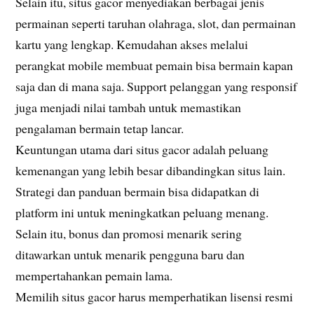
Selain itu, situs gacor menyediakan berbagai jenis
permainan seperti taruhan olahraga, slot, dan permainan
kartu yang lengkap. Kemudahan akses melalui
perangkat mobile membuat pemain bisa bermain kapan
saja dan di mana saja. Support pelanggan yang responsif
juga menjadi nilai tambah untuk memastikan
pengalaman bermain tetap lancar.
Keuntungan utama dari situs gacor adalah peluang
kemenangan yang lebih besar dibandingkan situs lain.
Strategi dan panduan bermain bisa didapatkan di
platform ini untuk meningkatkan peluang menang.
Selain itu, bonus dan promosi menarik sering
ditawarkan untuk menarik pengguna baru dan
mempertahankan pemain lama.
Memilih situs gacor harus memperhatikan lisensi resmi