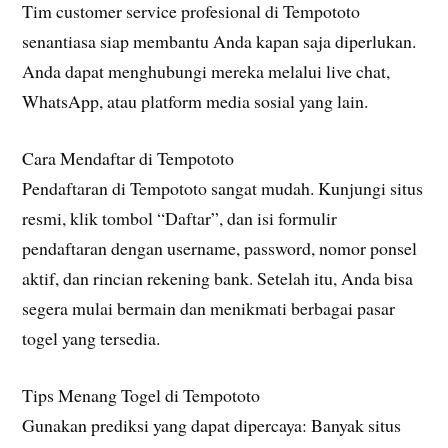
Tim customer service profesional di Tempototo
senantiasa siap membantu Anda kapan saja diperlukan.
Anda dapat menghubungi mereka melalui live chat,
WhatsApp, atau platform media sosial yang lain.
Cara Mendaftar di Tempototo
Pendaftaran di Tempototo sangat mudah. Kunjungi situs
resmi, klik tombol “Daftar”, dan isi formulir
pendaftaran dengan username, password, nomor ponsel
aktif, dan rincian rekening bank. Setelah itu, Anda bisa
segera mulai bermain dan menikmati berbagai pasar
togel yang tersedia.
Tips Menang Togel di Tempototo
Gunakan prediksi yang dapat dipercaya: Banyak situs