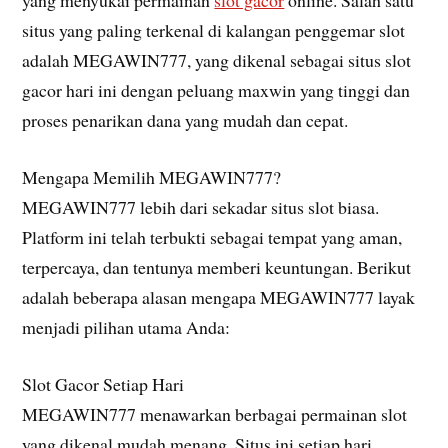
yang menyukai permainan
slot gacor
online. Salah satu
situs yang paling terkenal di kalangan penggemar slot
adalah MEGAWIN777, yang dikenal sebagai situs slot
gacor hari ini dengan peluang maxwin yang tinggi dan
proses penarikan dana yang mudah dan cepat.
Mengapa Memilih MEGAWIN777?
MEGAWIN777 lebih dari sekadar situs slot biasa.
Platform ini telah terbukti sebagai tempat yang aman,
terpercaya, dan tentunya memberi keuntungan. Berikut
adalah beberapa alasan mengapa MEGAWIN777 layak
menjadi pilihan utama Anda:
Slot Gacor Setiap Hari
MEGAWIN777 menawarkan berbagai permainan slot
yang dikenal mudah menang. Situs ini setiap hari