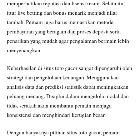
memperhatikan reputasi dan lisensi resmi. Selain itu,
fitur live betting dan bonus menarik menjadi nilai
tambah. Pemain juga harus memastikan metode
pembayaran yang beragam dan proses deposit serta
penarikan yang mudah agar pengalaman bermain lebih
menyenangkan.
Keberhasilan di situs toto gacor sangat dipengaruhi oleh
strategi dan pengelolaan keuangan. Menggunakan
analisis data dan prediksi statistik dapat meningkatkan
peluang menang. Disiplin dalam mengelola modal dan
tidak serakah akan membantu pemain menjaga
konsistensi dan menghindari kerugian besar.
Dengan banyaknya pilihan situs toto gacor, pemain