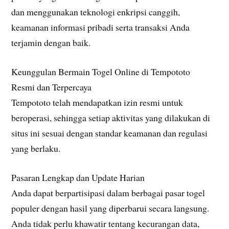
dan menggunakan teknologi enkripsi canggih,
keamanan informasi pribadi serta transaksi Anda
terjamin dengan baik.
Keunggulan Bermain Togel Online di Tempototo
Resmi dan Terpercaya
Tempototo telah mendapatkan izin resmi untuk
beroperasi, sehingga setiap aktivitas yang dilakukan di
situs ini sesuai dengan standar keamanan dan regulasi
yang berlaku.
Pasaran Lengkap dan Update Harian
Anda dapat berpartisipasi dalam berbagai pasar togel
populer dengan hasil yang diperbarui secara langsung.
Anda tidak perlu khawatir tentang kecurangan data,