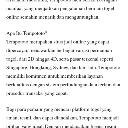
manfaat yang menjadikan pengalaman bermain togel
online semakin menarik dan menguntungkan.
Apa Itu Tempototo?
Tempototo merupakan situs judi online yang dapat
dipercayai, menawarkan berbagai variasi permainan
togel, dari 2D hingga 4D, serta pasar terkenal seperti
Singapore, Hongkong, Sydney, dan lain-lain. Tempototo
memiliki komitmen untuk memberikan layanan
berkualitas dengan sistem perlindungan data terkini dan
prosedur transaksi yang cepat.
Bagi para pemain yang mencari platform togel yang
aman, resmi, dan dapat diandalkan, Tempototo menjadi
pilihan yang ideal. Dengan mendapatkan lisensi resmi