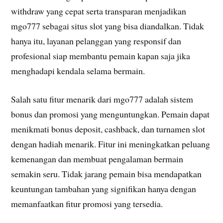
withdraw yang cepat serta transparan menjadikan
mgo777 sebagai situs slot yang bisa diandalkan. Tidak
hanya itu, layanan pelanggan yang responsif dan
profesional siap membantu pemain kapan saja jika
menghadapi kendala selama bermain.
Salah satu fitur menarik dari mgo777 adalah sistem
bonus dan promosi yang menguntungkan. Pemain dapat
menikmati bonus deposit, cashback, dan turnamen slot
dengan hadiah menarik. Fitur ini meningkatkan peluang
kemenangan dan membuat pengalaman bermain
semakin seru. Tidak jarang pemain bisa mendapatkan
keuntungan tambahan yang signifikan hanya dengan
memanfaatkan fitur promosi yang tersedia.