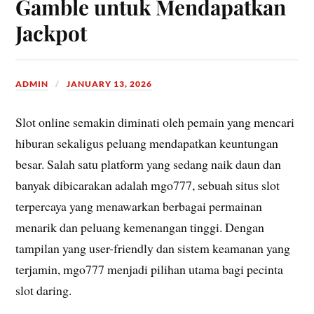
Gamble untuk Mendapatkan
Jackpot
ADMIN
JANUARY 13, 2026
Slot online semakin diminati oleh pemain yang mencari
hiburan sekaligus peluang mendapatkan keuntungan
besar. Salah satu platform yang sedang naik daun dan
banyak dibicarakan adalah mgo777, sebuah situs slot
terpercaya yang menawarkan berbagai permainan
menarik dan peluang kemenangan tinggi. Dengan
tampilan yang user-friendly dan sistem keamanan yang
terjamin, mgo777 menjadi pilihan utama bagi pecinta
slot daring.