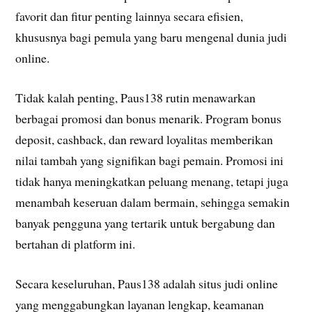
favorit dan fitur penting lainnya secara efisien,
khususnya bagi pemula yang baru mengenal dunia judi
online.
Tidak kalah penting, Paus138 rutin menawarkan
berbagai promosi dan bonus menarik. Program bonus
deposit, cashback, dan reward loyalitas memberikan
nilai tambah yang signifikan bagi pemain. Promosi ini
tidak hanya meningkatkan peluang menang, tetapi juga
menambah keseruan dalam bermain, sehingga semakin
banyak pengguna yang tertarik untuk bergabung dan
bertahan di platform ini.
Secara keseluruhan, Paus138 adalah situs judi online
yang menggabungkan layanan lengkap, keamanan