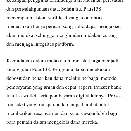
dan penyalahgunaan data. Selain itu, Paus138
menerapkan sistem verifikasi yang ketat untuk
memastikan hanya pemain yang valid dapat mengakses
akun mereka, sehingga menghindari tindakan curang
dan menjaga integritas platform.
Kemudahan dalam melakukan transaksi juga menjadi
keunggulan Paus138. Pengguna dapat melakukan
deposit dan penarikan dana melalui berbagai metode
pembayaran yang aman dan cepat, seperti transfer bank
lokal, e-wallet, serta pembayaran digital lainnya. Proses
transaksi yang transparan dan tanpa hambatan ini
memberikan rasa nyaman dan kepercayaan lebih bagi
para pemain dalam mengelola dana mereka.