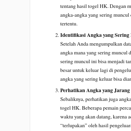
tentang hasil togel HK. Dengan m
angka-angka yang sering muncul 
tertentu.
Identifikasi Angka yang Serin
Setelah Anda mengumpulkan data 
angka mana yang sering muncul d
sering muncul ini bisa menjadi t
besar untuk keluar lagi di pengel
angka yang sering keluar bisa dian
Perhatikan Angka yang Jarang
Sebaliknya, perhatikan juga ang
togel HK. Beberapa pemain perca
waktu yang akan datang, karena 
“terlupakan” oleh hasil pengelua