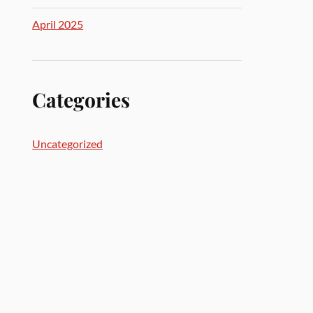
April 2025
Categories
Uncategorized