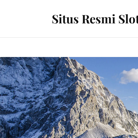
Situs Resmi Sl