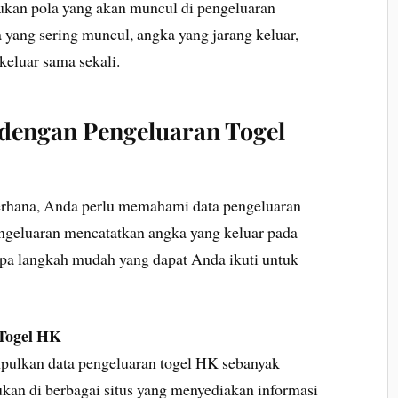
kan pola yang akan muncul di pengeluaran
a yang sering muncul, angka yang jarang keluar,
keluar sama sekali.
dengan Pengeluaran Togel
erhana, Anda perlu memahami data pengeluaran
engeluaran mencatatkan angka yang keluar pada
apa langkah mudah yang dapat Anda ikuti untuk
Togel HK
ulkan data pengeluaran togel HK sebanyak
kan di berbagai situs yang menyediakan informasi