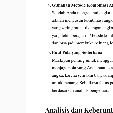
Gunakan Metode Kombinasi A
Setelah Anda mengetahui angka-a
adalah menyusun kombinasi angk
yang sering muncul dengan angka 
yang lebih beragam. Metode komb
dan bisa jadi membuka peluang l
Buat Pola yang Sederhana
Meskipun penting untuk mengguna
menjaga pola yang Anda buat teta
angka, karena semakin banyak an
untuk menang. Sebaiknya fokus p
berdasarkan analisis pengeluaran
Analisis dan Keberun