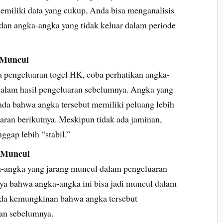
emiliki data yang cukup, Anda bisa menganalisis
dan angka-angka yang tidak keluar dalam periode
g Muncul
pengeluaran togel HK, coba perhatikan angka-
alam hasil pengeluaran sebelumnya. Angka yang
anda bahwa angka tersebut memiliki peluang lebih
uaran berikutnya. Meskipun tidak ada jaminan,
ggap lebih “stabil.”
 Muncul
ka-angka yang jarang muncul dalam pengeluaran
ya bahwa angka-angka ini bisa jadi muncul dalam
ada kemungkinan bahwa angka tersebut
ran sebelumnya.