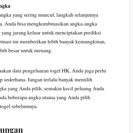
ngka
ngka yang sering muncul, langkah selanjutnya
a. Anda bisa mengkombinasikan angka-angka
yang jarang keluar untuk menciptakan prediksi
inasi ini memberikan lebih banyak kemungkinan,
ebih besar untuk menang.
kan data pengeluaran togel HK, Anda juga perlu
p sederhana. Jangan terlalu banyak memilih
gka yang Anda pilih, semakin kecil peluang Anda
ada beberapa angka utama yang Anda pilih
 togel sebelumnya.
tungan