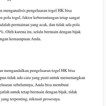
n menganalisis pengeluaran togel HK bisa
ola togel, faktor keberuntungan tetap sangat
adalah permainan yang acak, dan tidak ada pola
 Oleh karena itu, selalu bermain dengan bijak
 dengan kemampuan Anda.
an mengandalkan pengeluaran togel HK bisa
ipun tidak ada cara yang pasti untuk memenangkan
geluaran sebelumnya, Anda bisa membuat
gatlah untuk tetap bermain dengan bijak, tidak
yang terpenting, nikmati prosesnya.