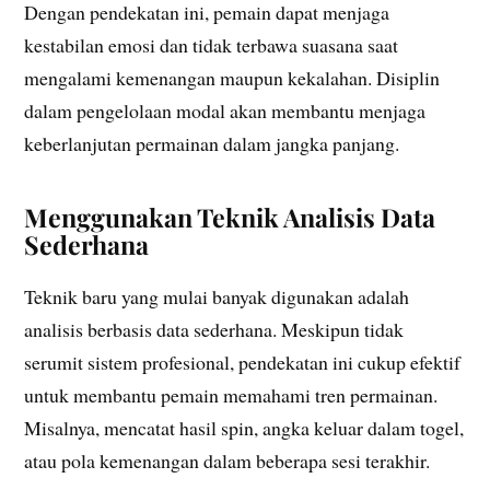
Dengan pendekatan ini, pemain dapat menjaga
kestabilan emosi dan tidak terbawa suasana saat
mengalami kemenangan maupun kekalahan. Disiplin
dalam pengelolaan modal akan membantu menjaga
keberlanjutan permainan dalam jangka panjang.
Menggunakan Teknik Analisis Data
Sederhana
Teknik baru yang mulai banyak digunakan adalah
analisis berbasis data sederhana. Meskipun tidak
serumit sistem profesional, pendekatan ini cukup efektif
untuk membantu pemain memahami tren permainan.
Misalnya, mencatat hasil spin, angka keluar dalam togel,
atau pola kemenangan dalam beberapa sesi terakhir.