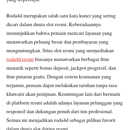
Roda4d merupakan salah satu kata kunci yang sering
dicari dalam dunia slot resmi. Keberadaannya
menunjukkan bahwa pemain mencari layanan yang
menawarkan peluang besar dan pembayaran yang
menguntungkan. Situs slot resmi yang menyediakan
roda4d resmi
biasanya menawarkan berbagai fitur
menarik seperti bonus deposit, jackpot progresif, dan
fitur putaran gratis. Dengan sistem keamanan yang
terjamin, pemain dapat melakukan taruhan tanpa rasa
khawatir akan penipuan. Keuntungan lain dari bermain
di platform resmi adalah adanya layanan pelanggan yang
responsif dan dukungan penuh dari tim profesional.
Semua ini menjadikan roda4d sebagai pilihan favorit
dalam dunia slot daring resmi.