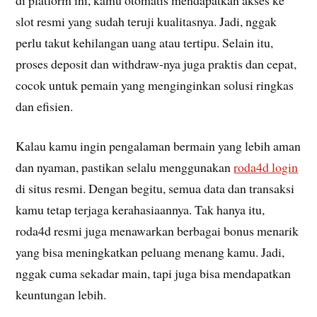
slot resmi yang sudah teruji kualitasnya. Jadi, nggak
perlu takut kehilangan uang atau tertipu. Selain itu,
proses deposit dan withdraw-nya juga praktis dan cepat,
cocok untuk pemain yang menginginkan solusi ringkas
dan efisien.
Kalau kamu ingin pengalaman bermain yang lebih aman
dan nyaman, pastikan selalu menggunakan
roda4d login
di situs resmi. Dengan begitu, semua data dan transaksi
kamu tetap terjaga kerahasiaannya. Tak hanya itu,
roda4d resmi juga menawarkan berbagai bonus menarik
yang bisa meningkatkan peluang menang kamu. Jadi,
nggak cuma sekadar main, tapi juga bisa mendapatkan
keuntungan lebih.