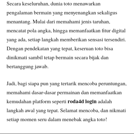
Secara keseluruhan, dunia toto menawarkan
pengalaman bermain yang menyenangkan sekaligus
menantang. Mulai dari memahami jenis taruhan,
mencatat pola angka, hingga memanfaatkan fitur digital
yang ada, setiap langkah memberikan sensasi tersendiri.
Dengan pendekatan yang tepat, keseruan toto bisa
dinikmati sambil tetap bermain secara bijak dan
bertanggung jawab.
Jadi, bagi siapa pun yang tertarik mencoba peruntungan,
memahami dasar-dasar permainan dan memanfaatkan
roda4d login
kemudahan platform seperti
adalah
langkah awal yang tepat. Selamat mencoba, dan nikmati
setiap momen seru dalam menebak angka toto!