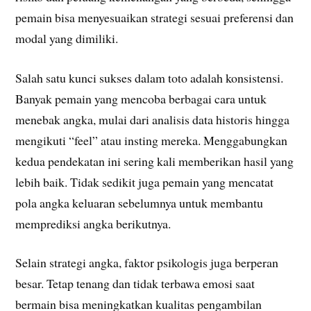
pemain bisa menyesuaikan strategi sesuai preferensi dan
modal yang dimiliki.
Salah satu kunci sukses dalam toto adalah konsistensi.
Banyak pemain yang mencoba berbagai cara untuk
menebak angka, mulai dari analisis data historis hingga
mengikuti “feel” atau insting mereka. Menggabungkan
kedua pendekatan ini sering kali memberikan hasil yang
lebih baik. Tidak sedikit juga pemain yang mencatat
pola angka keluaran sebelumnya untuk membantu
memprediksi angka berikutnya.
Selain strategi angka, faktor psikologis juga berperan
besar. Tetap tenang dan tidak terbawa emosi saat
bermain bisa meningkatkan kualitas pengambilan