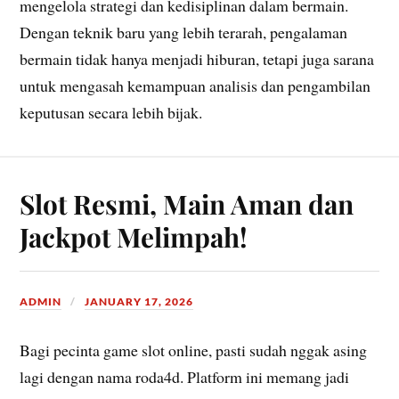
mengelola strategi dan kedisiplinan dalam bermain.
Dengan teknik baru yang lebih terarah, pengalaman
bermain tidak hanya menjadi hiburan, tetapi juga sarana
untuk mengasah kemampuan analisis dan pengambilan
keputusan secara lebih bijak.
Slot Resmi, Main Aman dan
Jackpot Melimpah!
ADMIN
JANUARY 17, 2026
Bagi pecinta game slot online, pasti sudah nggak asing
lagi dengan nama roda4d. Platform ini memang jadi