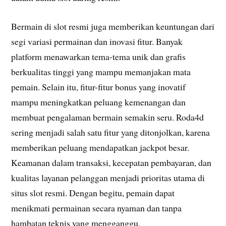
Bermain di slot resmi juga memberikan keuntungan dari
segi variasi permainan dan inovasi fitur. Banyak
platform menawarkan tema-tema unik dan grafis
berkualitas tinggi yang mampu memanjakan mata
pemain. Selain itu, fitur-fitur bonus yang inovatif
mampu meningkatkan peluang kemenangan dan
membuat pengalaman bermain semakin seru. Roda4d
sering menjadi salah satu fitur yang ditonjolkan, karena
memberikan peluang mendapatkan jackpot besar.
Keamanan dalam transaksi, kecepatan pembayaran, dan
kualitas layanan pelanggan menjadi prioritas utama di
situs slot resmi. Dengan begitu, pemain dapat
menikmati permainan secara nyaman dan tanpa
hambatan teknis yang mengganggu.