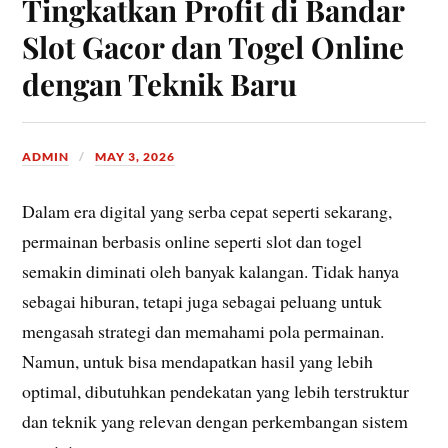
Tingkatkan Profit di Bandar
Slot Gacor dan Togel Online
dengan Teknik Baru
ADMIN
MAY 3, 2026
Dalam era digital yang serba cepat seperti sekarang,
permainan berbasis online seperti slot dan togel
semakin diminati oleh banyak kalangan. Tidak hanya
sebagai hiburan, tetapi juga sebagai peluang untuk
mengasah strategi dan memahami pola permainan.
Namun, untuk bisa mendapatkan hasil yang lebih
optimal, dibutuhkan pendekatan yang lebih terstruktur
dan teknik yang relevan dengan perkembangan sistem