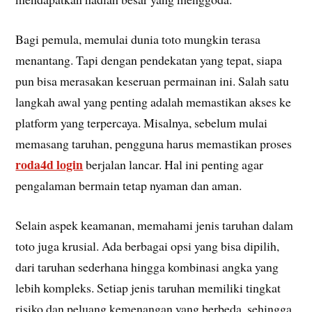
Bagi pemula, memulai dunia toto mungkin terasa
menantang. Tapi dengan pendekatan yang tepat, siapa
pun bisa merasakan keseruan permainan ini. Salah satu
langkah awal yang penting adalah memastikan akses ke
platform yang terpercaya. Misalnya, sebelum mulai
memasang taruhan, pengguna harus memastikan proses
roda4d login
berjalan lancar. Hal ini penting agar
pengalaman bermain tetap nyaman dan aman.
Selain aspek keamanan, memahami jenis taruhan dalam
toto juga krusial. Ada berbagai opsi yang bisa dipilih,
dari taruhan sederhana hingga kombinasi angka yang
lebih kompleks. Setiap jenis taruhan memiliki tingkat
risiko dan peluang kemenangan yang berbeda, sehingga