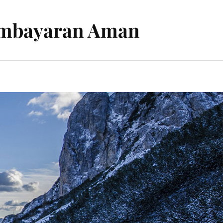
Pembayaran Aman