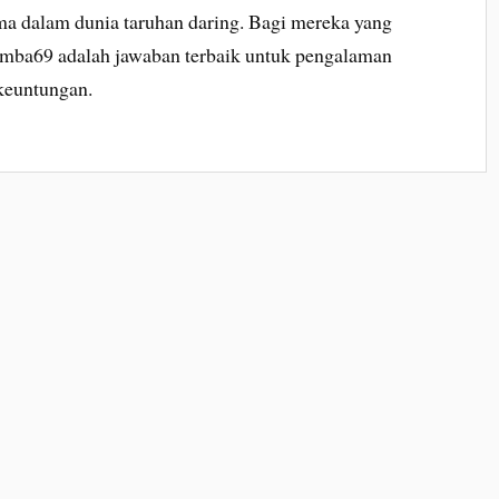
ama dalam dunia taruhan daring. Bagi mereka yang
Simba69 adalah jawaban terbaik untuk pengalaman
keuntungan.