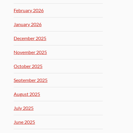
February 2026
January 2026
December 2025
November 2025
October 2025
September 2025
August 2025
July 2025
June 2025