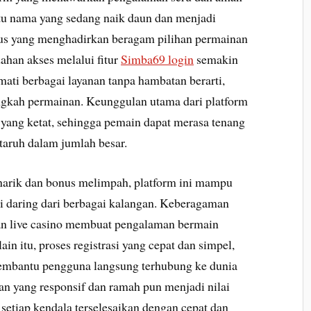
atu nama yang sedang naik daun dan menjadi
tus yang menghadirkan beragam pilihan permainan
han akses melalui fitur
Simba69 login
semakin
i berbagai layanan tanpa hambatan berarti,
ngkah permainan. Keunggulan utama dari platform
 yang ketat, sehingga pemain dapat merasa tenang
taruh dalam jumlah besar.
arik dan bonus melimpah, platform ini mampu
 daring dari berbagai kalangan. Keberagaman
 dan live casino membuat pengalaman bermain
n itu, proses registrasi yang cepat dan simpel,
membantu pengguna langsung terhubung ke dunia
an yang responsif dan ramah pun menjadi nilai
 setiap kendala terselesaikan dengan cepat dan