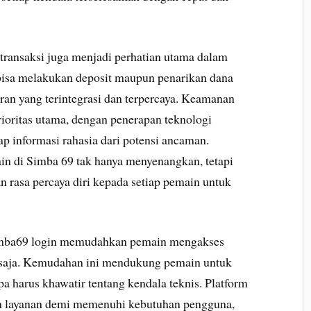
transaksi juga menjadi perhatian utama dalam
 bisa melakukan deposit maupun penarikan dana
ran yang terintegrasi dan terpercaya. Keamanan
ioritas utama, dengan penerapan teknologi
ap informasi rahasia dari potensi ancaman.
n di Simba 69 tak hanya menyenangkan, tetapi
 rasa percaya diri kepada setiap pemain untuk
 Simba69 login memudahkan pemain mengakses
 saja. Kemudahan ini mendukung pemain untuk
a harus khawatir tentang kendala teknis. Platform
kan layanan demi memenuhi kebutuhan pengguna,