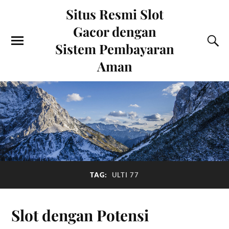
Situs Resmi Slot
Gacor dengan
Sistem Pembayaran
Aman
TAG:
ULTI 77
Slot dengan Potensi