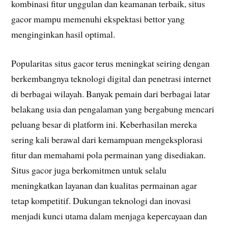
kombinasi fitur unggulan dan keamanan terbaik, situs
gacor mampu memenuhi ekspektasi bettor yang
menginginkan hasil optimal.
Popularitas situs gacor terus meningkat seiring dengan
berkembangnya teknologi digital dan penetrasi internet
di berbagai wilayah. Banyak pemain dari berbagai latar
belakang usia dan pengalaman yang bergabung mencari
peluang besar di platform ini. Keberhasilan mereka
sering kali berawal dari kemampuan mengeksplorasi
fitur dan memahami pola permainan yang disediakan.
Situs gacor juga berkomitmen untuk selalu
meningkatkan layanan dan kualitas permainan agar
tetap kompetitif. Dukungan teknologi dan inovasi
menjadi kunci utama dalam menjaga kepercayaan dan