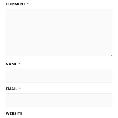
COMMENT
*
NAME
*
EMAIL
*
WEBSITE