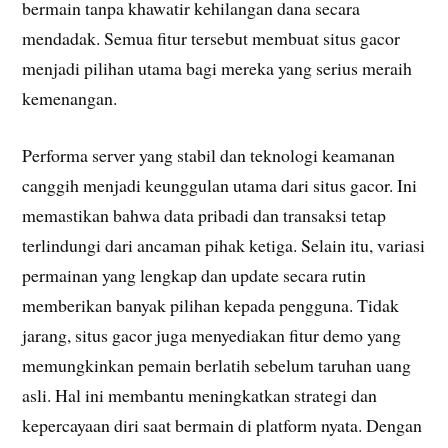
bermain tanpa khawatir kehilangan dana secara
mendadak. Semua fitur tersebut membuat situs gacor
menjadi pilihan utama bagi mereka yang serius meraih
kemenangan.
Performa server yang stabil dan teknologi keamanan
canggih menjadi keunggulan utama dari situs gacor. Ini
memastikan bahwa data pribadi dan transaksi tetap
terlindungi dari ancaman pihak ketiga. Selain itu, variasi
permainan yang lengkap dan update secara rutin
memberikan banyak pilihan kepada pengguna. Tidak
jarang, situs gacor juga menyediakan fitur demo yang
memungkinkan pemain berlatih sebelum taruhan uang
asli. Hal ini membantu meningkatkan strategi dan
kepercayaan diri saat bermain di platform nyata. Dengan