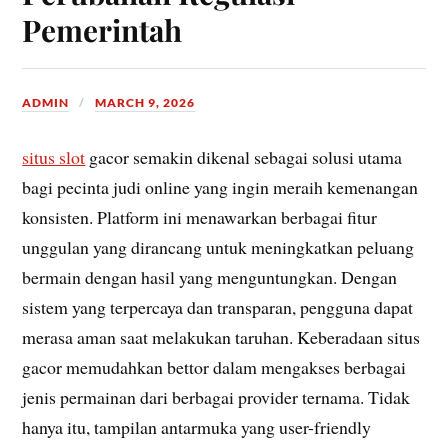
Pemerintah
ADMIN
MARCH 9, 2026
situs slot
gacor semakin dikenal sebagai solusi utama
bagi pecinta judi online yang ingin meraih kemenangan
konsisten. Platform ini menawarkan berbagai fitur
unggulan yang dirancang untuk meningkatkan peluang
bermain dengan hasil yang menguntungkan. Dengan
sistem yang terpercaya dan transparan, pengguna dapat
merasa aman saat melakukan taruhan. Keberadaan situs
gacor memudahkan bettor dalam mengakses berbagai
jenis permainan dari berbagai provider ternama. Tidak
hanya itu, tampilan antarmuka yang user-friendly