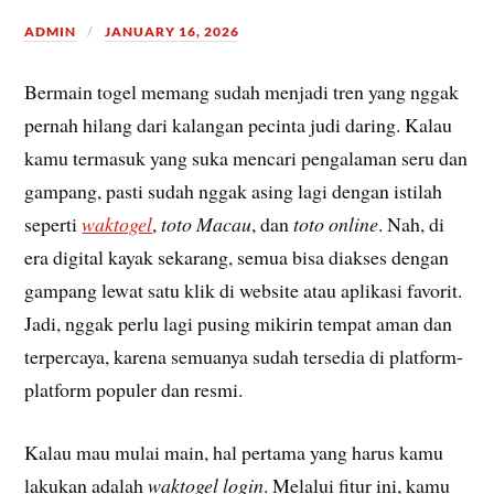
ADMIN
JANUARY 16, 2026
Bermain togel memang sudah menjadi tren yang nggak
pernah hilang dari kalangan pecinta judi daring. Kalau
kamu termasuk yang suka mencari pengalaman seru dan
gampang, pasti sudah nggak asing lagi dengan istilah
seperti
waktogel
,
toto Macau
, dan
toto online
. Nah, di
era digital kayak sekarang, semua bisa diakses dengan
gampang lewat satu klik di website atau aplikasi favorit.
Jadi, nggak perlu lagi pusing mikirin tempat aman dan
terpercaya, karena semuanya sudah tersedia di platform-
platform populer dan resmi.
Kalau mau mulai main, hal pertama yang harus kamu
lakukan adalah
waktogel login
. Melalui fitur ini, kamu