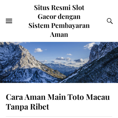
Situs Resmi Slot
Gacor dengan
Sistem Pembayaran
Aman
Cara Aman Main Toto Macau
Tanpa Ribet