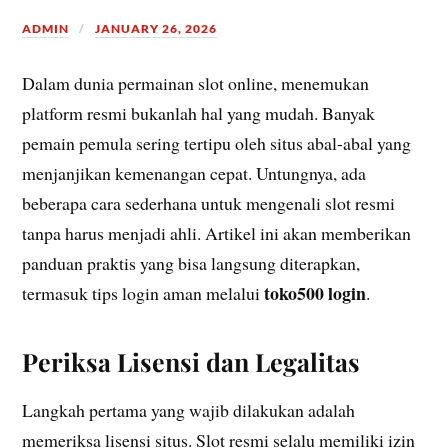
ADMIN
JANUARY 26, 2026
Dalam dunia permainan slot online, menemukan
platform resmi bukanlah hal yang mudah. Banyak
pemain pemula sering tertipu oleh situs abal-abal yang
menjanjikan kemenangan cepat. Untungnya, ada
beberapa cara sederhana untuk mengenali slot resmi
tanpa harus menjadi ahli. Artikel ini akan memberikan
panduan praktis yang bisa langsung diterapkan,
toko500 login
termasuk tips login aman melalui
.
Periksa Lisensi dan Legalitas
Langkah pertama yang wajib dilakukan adalah
memeriksa lisensi situs. Slot resmi selalu memiliki izin