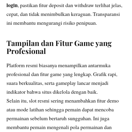
login
, pastikan fitur deposit dan withdraw terlihat jelas,
cepat, dan tidak menimbulkan keraguan. Transparansi
ini membantu mengurangi risiko penipuan.
Tampilan dan Fitur Game yang
Profesional
Platform resmi biasanya menampilkan antarmuka
profesional dan fitur game yang lengkap. Grafik rapi,
suara berkualitas, serta gameplay lancar menjadi
indikator bahwa situs dikelola dengan baik.
Selain itu, slot resmi sering menambahkan fitur demo
atau mode latihan sehingga pemain dapat mencoba
permainan sebelum bertaruh sungguhan. Ini juga
membantu pemain mengenali pola permainan dan