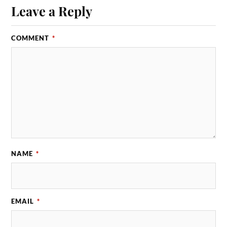
Leave a Reply
COMMENT
*
NAME
*
EMAIL
*