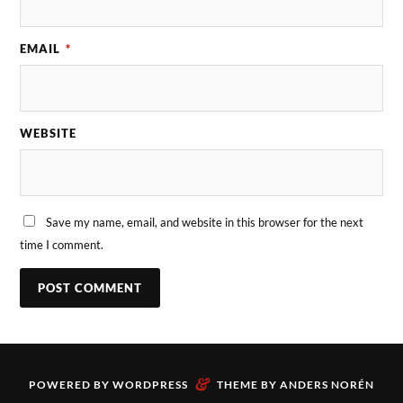
EMAIL
*
WEBSITE
Save my name, email, and website in this browser for the next
time I comment.
&
POWERED BY
WORDPRESS
THEME BY
ANDERS NORÉN