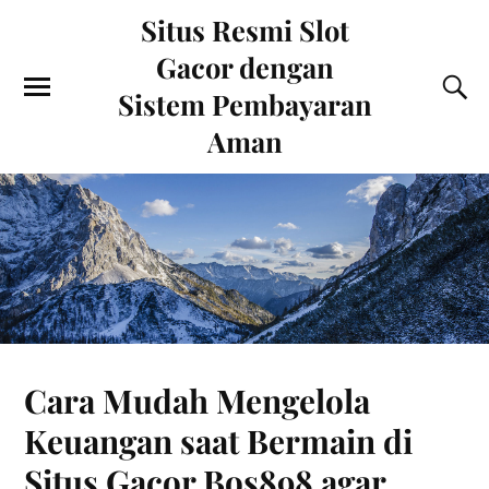
Situs Resmi Slot
Gacor dengan
Sistem Pembayaran
Aman
Cara Mudah Mengelola
Keuangan saat Bermain di
Situs Gacor Bos898 agar