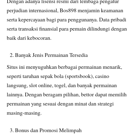
Dengan adanya lisensi resmi dari lembaga pengatur
perjudian internasional, Bos898 menjamin keamanan
serta kepercayaan bagi para penggunanya. Data pribadi
serta transaksi finansial para pemain dilindungi dengan
baik dari kebocoran.
Banyak Jenis Permainan Tersedia
Situs ini menyuguhkan berbagai permainan menarik,
seperti taruhan sepak bola (sportsbook), casino
langsung, slot online, togel, dan banyak permainan
lainnya. Dengan beragam pilihan, bettor dapat memilih
permainan yang sesuai dengan minat dan strategi
masing-masing.
Bonus dan Promosi Melimpah