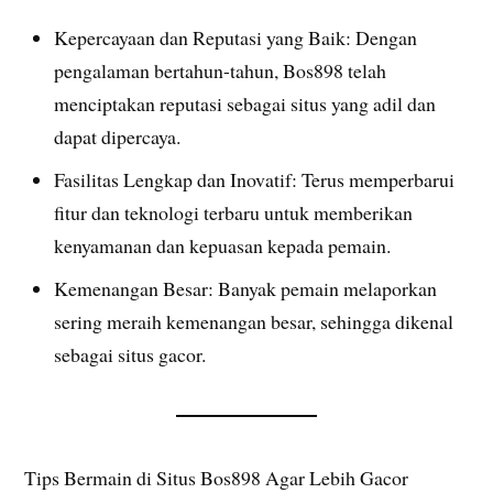
Kepercayaan dan Reputasi yang Baik: Dengan
pengalaman bertahun-tahun, Bos898 telah
menciptakan reputasi sebagai situs yang adil dan
dapat dipercaya.
Fasilitas Lengkap dan Inovatif: Terus memperbarui
fitur dan teknologi terbaru untuk memberikan
kenyamanan dan kepuasan kepada pemain.
Kemenangan Besar: Banyak pemain melaporkan
sering meraih kemenangan besar, sehingga dikenal
sebagai situs gacor.
Tips Bermain di Situs Bos898 Agar Lebih Gacor