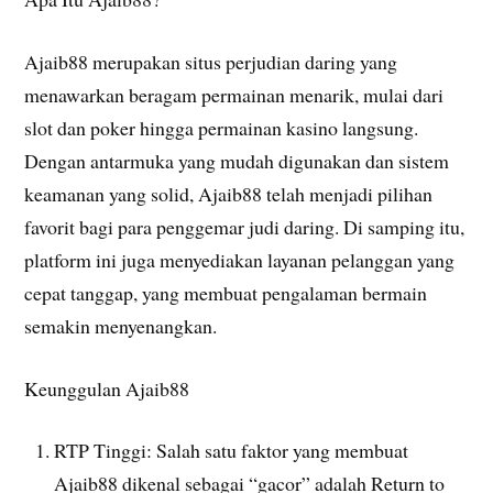
Ajaib88 merupakan situs perjudian daring yang
menawarkan beragam permainan menarik, mulai dari
slot dan poker hingga permainan kasino langsung.
Dengan antarmuka yang mudah digunakan dan sistem
keamanan yang solid, Ajaib88 telah menjadi pilihan
favorit bagi para penggemar judi daring. Di samping itu,
platform ini juga menyediakan layanan pelanggan yang
cepat tanggap, yang membuat pengalaman bermain
semakin menyenangkan.
Keunggulan Ajaib88
RTP Tinggi: Salah satu faktor yang membuat
Ajaib88 dikenal sebagai “gacor” adalah Return to