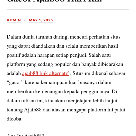
ADMIN
MAY 1, 2025
Dalam dunia taruhan daring, mencuri perhatian situs
yang dapat diandalkan dan selalu memberikan hasil
positif adalah harapan setiap penjudi. Salah satu
platform yang sedang populer dan banyak dibicarakan
adalah
ajaib88 link alternatif
. Situs ini dikenal sebagai
“gacor” karena kemampuan luar biasanya dalam
memberikan kemenangan kepada penggunanya. Di
dalam tulisan ini, kita akan menjelajahi lebih lanjut
tentang Ajaib88 dan alasan mengapa platform ini patut
dicoba.
Apa Itu Ajaib88?