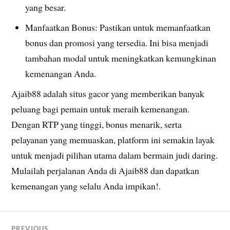
yang besar.
Manfaatkan Bonus: Pastikan untuk memanfaatkan
bonus dan promosi yang tersedia. Ini bisa menjadi
tambahan modal untuk meningkatkan kemungkinan
kemenangan Anda.
Ajaib88 adalah situs gacor yang memberikan banyak
peluang bagi pemain untuk meraih kemenangan.
Dengan RTP yang tinggi, bonus menarik, serta
pelayanan yang memuaskan, platform ini semakin layak
untuk menjadi pilihan utama dalam bermain judi daring.
Mulailah perjalanan Anda di Ajaib88 dan dapatkan
kemenangan yang selalu Anda impikan!.
PREVIOUS