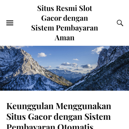
Situs Resmi Slot
Gacor dengan
Sistem Pembayaran
Aman
Keunggulan Menggunakan
Situs Gacor dengan Sistem
Pembayaran Otomatis