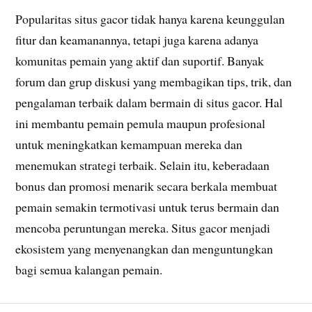
Popularitas situs gacor tidak hanya karena keunggulan
fitur dan keamanannya, tetapi juga karena adanya
komunitas pemain yang aktif dan suportif. Banyak
forum dan grup diskusi yang membagikan tips, trik, dan
pengalaman terbaik dalam bermain di situs gacor. Hal
ini membantu pemain pemula maupun profesional
untuk meningkatkan kemampuan mereka dan
menemukan strategi terbaik. Selain itu, keberadaan
bonus dan promosi menarik secara berkala membuat
pemain semakin termotivasi untuk terus bermain dan
mencoba peruntungan mereka. Situs gacor menjadi
ekosistem yang menyenangkan dan menguntungkan
bagi semua kalangan pemain.