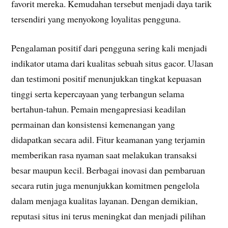
favorit mereka. Kemudahan tersebut menjadi daya tarik
tersendiri yang menyokong loyalitas pengguna.
Pengalaman positif dari pengguna sering kali menjadi
indikator utama dari kualitas sebuah situs gacor. Ulasan
dan testimoni positif menunjukkan tingkat kepuasan
tinggi serta kepercayaan yang terbangun selama
bertahun-tahun. Pemain mengapresiasi keadilan
permainan dan konsistensi kemenangan yang
didapatkan secara adil. Fitur keamanan yang terjamin
memberikan rasa nyaman saat melakukan transaksi
besar maupun kecil. Berbagai inovasi dan pembaruan
secara rutin juga menunjukkan komitmen pengelola
dalam menjaga kualitas layanan. Dengan demikian,
reputasi situs ini terus meningkat dan menjadi pilihan