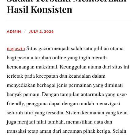
Hasil Konsisten
ADMIN
JULY 2, 2026
nagawin
Situs gacor menjadi salah satu pilihan utama
bagi pecinta taruhan online yang ingin meraih
kemenangan maksimal. Keunggulan utama dari situs ini
terletak pada kecepatan dan keandalan dalam
menyediakan berbagai jenis permainan yang diminati
banyak pemain. Dengan tampilan antarmuka yang user-
friendly, pengguna dapat dengan mudah menavigasi
seluruh fitur yang tersedia. Sistem keamanan yang ketat
juga menjadi nilai tambah, memastikan data dan
transaksi tetap aman dari ancaman pihak ketiga. Selain