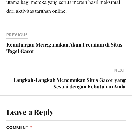
utama bagi mereka yang serius meraih hasil maksimal
dari aktivitas taruhan online.
PREVIOUS
Keuntungan Menggunakan Akun Premium di Situs
Togel Gacor
NEXT
Langkah-Langkah Menemukan Situs Gacor yang
Sesuai dengan Kebutuhan Anda
Leave a Reply
COMMENT
*