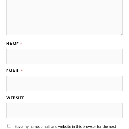
NAME
*
EMAIL
*
WEBSITE
Save my name, email, and website in this browser for the next