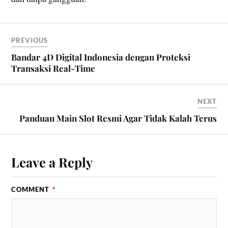
PREVIOUS
Bandar 4D Digital Indonesia dengan Proteksi
Transaksi Real-Time
NEXT
Panduan Main Slot Resmi Agar Tidak Kalah Terus
Leave a Reply
COMMENT
*