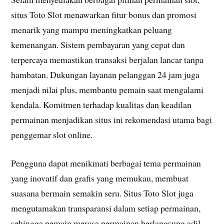
situs Toto Slot menawarkan fitur bonus dan promosi
menarik yang mampu meningkatkan peluang
kemenangan. Sistem pembayaran yang cepat dan
terpercaya memastikan transaksi berjalan lancar tanpa
hambatan. Dukungan layanan pelanggan 24 jam juga
menjadi nilai plus, membantu pemain saat mengalami
kendala. Komitmen terhadap kualitas dan keadilan
permainan menjadikan situs ini rekomendasi utama bagi
penggemar slot online.
Pengguna dapat menikmati berbagai tema permainan
yang inovatif dan grafis yang memukau, membuat
suasana bermain semakin seru. Situs Toto Slot juga
mengutamakan transparansi dalam setiap permainan,
sehingga pemain merasa permainan berlangsung adil.