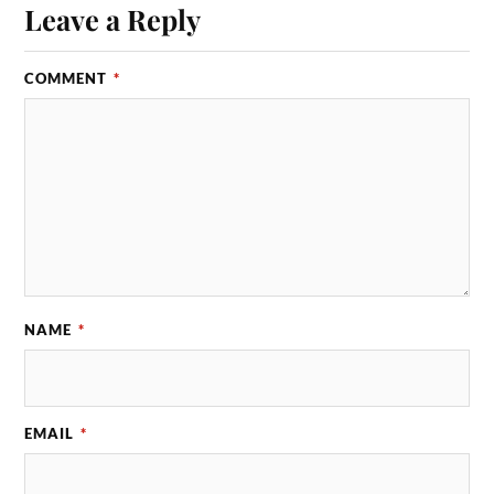
Leave a Reply
COMMENT
*
NAME
*
EMAIL
*