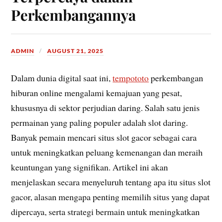
Perkembangannya
ADMIN
AUGUST 21, 2025
Dalam dunia digital saat ini,
tempototo
perkembangan
hiburan online mengalami kemajuan yang pesat,
khususnya di sektor perjudian daring. Salah satu jenis
permainan yang paling populer adalah slot daring.
Banyak pemain mencari situs slot gacor sebagai cara
untuk meningkatkan peluang kemenangan dan meraih
keuntungan yang signifikan. Artikel ini akan
menjelaskan secara menyeluruh tentang apa itu situs slot
gacor, alasan mengapa penting memilih situs yang dapat
dipercaya, serta strategi bermain untuk meningkatkan