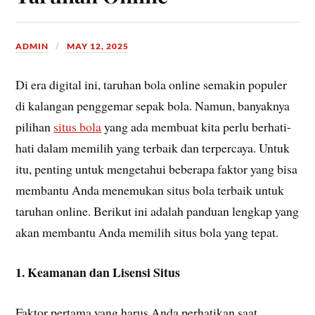
ADMIN
MAY 12, 2025
Di era digital ini, taruhan bola online semakin populer
di kalangan penggemar sepak bola. Namun, banyaknya
pilihan
situs bola
yang ada membuat kita perlu berhati-
hati dalam memilih yang terbaik dan terpercaya. Untuk
itu, penting untuk mengetahui beberapa faktor yang bisa
membantu Anda menemukan situs bola terbaik untuk
taruhan online. Berikut ini adalah panduan lengkap yang
akan membantu Anda memilih situs bola yang tepat.
1. Keamanan dan Lisensi Situs
Faktor pertama yang harus Anda perhatikan saat