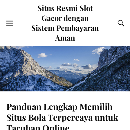
Situs Resmi Slot
Gacor dengan
Sistem Pembayaran
Aman
Panduan Lengkap Memilih
Situs Bola Terpercaya untuk
Taruhan Online