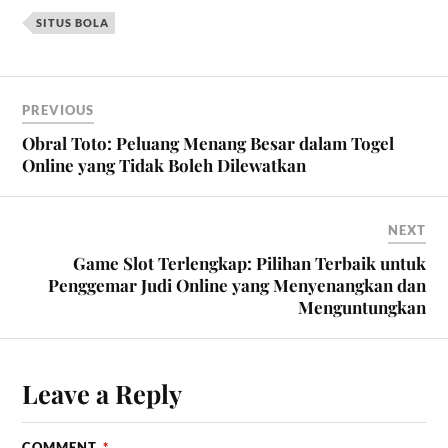
SITUS BOLA
PREVIOUS
Obral Toto: Peluang Menang Besar dalam Togel
Online yang Tidak Boleh Dilewatkan
NEXT
Game Slot Terlengkap: Pilihan Terbaik untuk
Penggemar Judi Online yang Menyenangkan dan
Menguntungkan
Leave a Reply
COMMENT
*