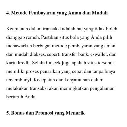
4. Metode Pembayaran yang Aman dan Mudah
Keamanan dalam transaksi adalah hal yang tidak boleh
dianggap remeh. Pastikan situs bola yang Anda pilih
menawarkan berbagai metode pembayaran yang aman
dan mudah diakses, seperti transfer bank, e-wallet, dan
kartu kredit. Selain itu, cek juga apakah situs tersebut
memiliki proses penarikan yang cepat dan tanpa biaya
tersembunyi. Kecepatan dan kenyamanan dalam
melakukan transaksi akan meningkatkan pengalaman
bertaruh Anda.
5. Bonus dan Promosi yang Menarik