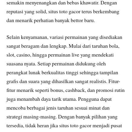
semakin menyenangkan dan bebas khawatir. Dengan
reputasi yang solid, situs toto gacor terus berkembang
dan menarik perhatian banyak bettor baru.
Selain kenyamanan, variasi permainan yang disediakan
sangat beragam dan lengkap. Mulai dari taruhan bola,
slot, casino, hingga permainan live yang mendekati
suasana nyata. Setiap permainan didukung oleh
perangkat lunak berkualitas tinggi sehingga tampilan
grafis dan suara yang dihasilkan sangat realistis. Fitur-
fitur menarik seperti bonus, cashback, dan promosi rutin
juga menambah daya tarik utama. Pengguna dapat
mencoba berbagai jenis taruhan sesuai minat dan
strategi masing-masing. Dengan banyak pilihan yang
tersedia, tidak heran jika situs toto gacor menjadi pusat