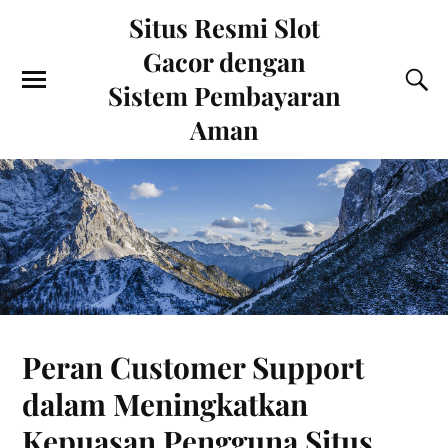
Situs Resmi Slot
Gacor dengan
Sistem Pembayaran
Aman
Peran Customer Support
dalam Meningkatkan
Kepuasan Pengguna Situs