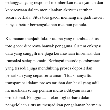
pelanggan yang responsif memberikan rasa nyaman dan
kepercayaan dalam menjalankan aktivitas taruhan
secara berkala. Situs toto gacor memang menjadi favorit
banyak bettor berpengalaman maupun pemula.
Keamanan menjadi faktor utama yang membuat situs
toto gacor dipercaya banyak pengguna. Sistem enkripsi
data yang canggih menjaga kerahasiaan informasi dan
transaksi setiap pemain. Berbagai metode pembayaran
yang tersedia juga mendukung proses deposit dan
penarikan yang cepat serta aman. Tidak hanya itu,
transparansi dalam proses taruhan dan hasil yang adil
memastikan setiap pemain merasa dilayani secara
profesional. Penggunaan teknologi terbaru dalam
pengelolaan situs ini menjadikan pengalaman bermain