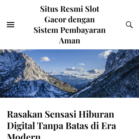
Situs Resmi Slot
Gacor dengan
Sistem Pembayaran
Aman
Rasakan Sensasi Hiburan
Digital Tanpa Batas di Era
Modern