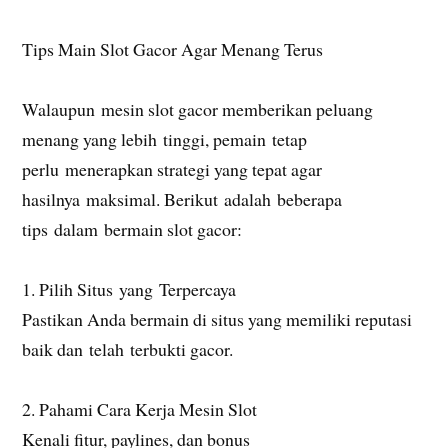
Tips Main Slot Gacor Agar Menang Terus
Walaupun mesin slot gacor memberikan peluang
menang yang lebih tinggi, pemain tetap
perlu menerapkan strategi yang tepat agar
hasilnya maksimal. Berikut adalah beberapa
tips dalam bermain slot gacor:
1. Pilih Situs yang Terpercaya
Pastikan Anda bermain di situs yang memiliki reputasi
baik dan telah terbukti gacor.
2. Pahami Cara Kerja Mesin Slot
Kenali fitur, paylines, dan bonus