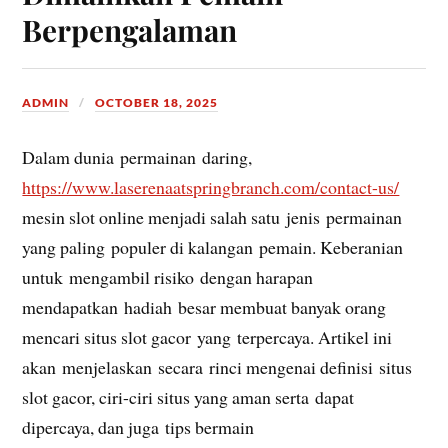
Berpengalaman
ADMIN
OCTOBER 18, 2025
Dalam dunia permainan daring,
https://www.laserenaatspringbranch.com/contact-us/
mesin slot online menjadi salah satu jenis permainan
yang paling populer di kalangan pemain. Keberanian
untuk mengambil risiko dengan harapan
mendapatkan hadiah besar membuat banyak orang
mencari situs slot gacor yang terpercaya. Artikel ini
akan menjelaskan secara rinci mengenai definisi situs
slot gacor, ciri-ciri situs yang aman serta dapat
dipercaya, dan juga tips bermain