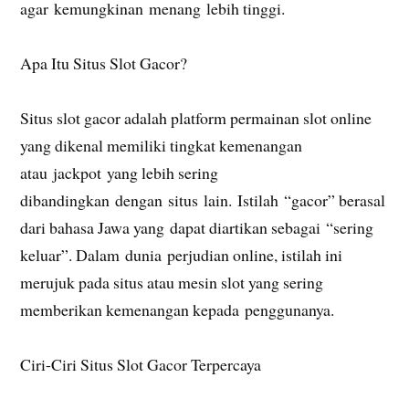
agar kemungkinan menang lebih tinggi.
Apa Itu Situs Slot Gacor?
Situs slot gacor adalah platform permainan slot online
yang dikenal memiliki tingkat kemenangan
atau jackpot yang lebih sering
dibandingkan dengan situs lain. Istilah “gacor” berasal
dari bahasa Jawa yang dapat diartikan sebagai “sering
keluar”. Dalam dunia perjudian online, istilah ini
merujuk pada situs atau mesin slot yang sering
memberikan kemenangan kepada penggunanya.
Ciri-Ciri Situs Slot Gacor Terpercaya