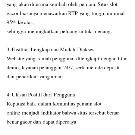
yang akan diterima kembali oleh pemain. Situs slot
gacor biasanya menawarkan RTP yang tinggi, minimal
95% ke atas,
sehingga meningkatkan peluang untuk menang.
3. Fasilitas Lengkap dan Mudah Diakses
Website yang ramah pengguna, dilengkapi dengan fitur
demo, layanan pelanggan 24/7, serta metode deposit
dan penarikan yang aman.
4. Ulasan Positif dari Pengguna
Reputasi baik dalam komunitas pemain slot
online menjadi indikator bahwa situs tersebut benar-
benar gacor dan dapat dipercaya.