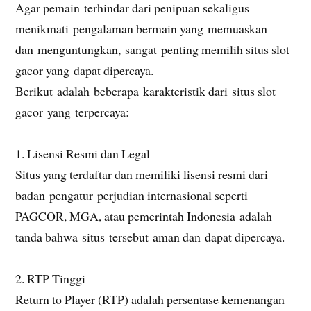
Agar pemain terhindar dari penipuan sekaligus
menikmati pengalaman bermain yang memuaskan
dan menguntungkan, sangat penting memilih situs slot
gacor yang dapat dipercaya.
Berikut adalah beberapa karakteristik dari situs slot
gacor yang terpercaya:
1. Lisensi Resmi dan Legal
Situs yang terdaftar dan memiliki lisensi resmi dari
badan pengatur perjudian internasional seperti
PAGCOR, MGA, atau pemerintah Indonesia adalah
tanda bahwa situs tersebut aman dan dapat dipercaya.
2. RTP Tinggi
Return to Player (RTP) adalah persentase kemenangan