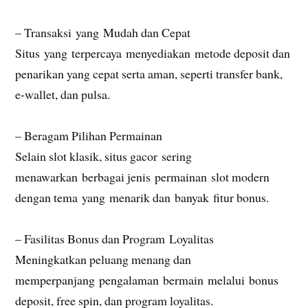
– Transaksi yang Mudah dan Cepat
Situs yang terpercaya menyediakan metode deposit dan
penarikan yang cepat serta aman, seperti transfer bank,
e-wallet, dan pulsa.
– Beragam Pilihan Permainan
Selain slot klasik, situs gacor sering
menawarkan berbagai jenis permainan slot modern
dengan tema yang menarik dan banyak fitur bonus.
– Fasilitas Bonus dan Program Loyalitas
Meningkatkan peluang menang dan
memperpanjang pengalaman bermain melalui bonus
deposit, free spin, dan program loyalitas.