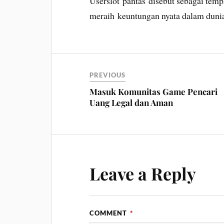
Userslot pantas disebut sebagai tem
meraih keuntungan nyata dalam dunia 
PREVIOUS
Masuk Komunitas Game Pencari
Uang Legal dan Aman
Leave a Reply
COMMENT
*