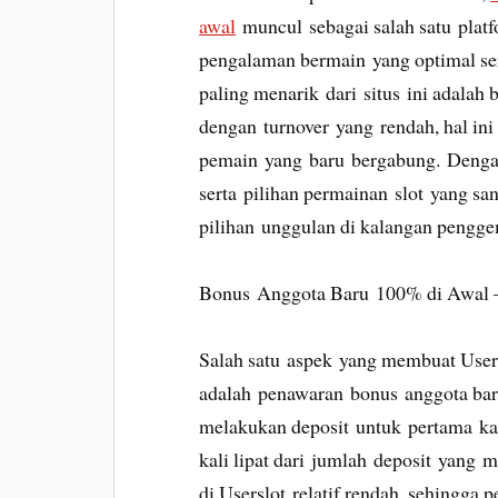
awal
muncul sebagai salah satu plat
pengalaman bermain yang optimal ser
paling menarik dari situs ini adalah
dengan turnover yang rendah, hal ini 
pemain yang baru bergabung. Dengan 
serta pilihan permainan slot yang sa
pilihan unggulan di kalangan penggem
Bonus Anggota Baru 100% di Awal – 
Salah satu aspek yang membuat Usersl
adalah penawaran bonus anggota baru
melakukan deposit untuk pertama ka
kali lipat dari jumlah deposit yang 
di Userslot relatif rendah, sehingga