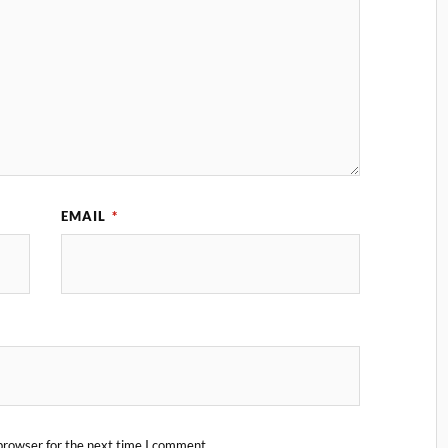
EMAIL
*
browser for the next time I comment.