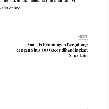
pat terbaik untuk menikmati hiburan sambil
slot online.
NEXT
Analisis Keuntungan Bergabung
dengan Situs QQ Gacor dibandingkan
Situs Lain