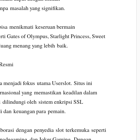
pa masalah yang signifikan.
 bisa menikmati keseruan bermain
rti Gates of Olympus, Starlight Princess, Sweet
uang menang yang lebih baik.
 Resmi
enjadi fokus utama Userslot. Situs ini
ternasional yang memastikan keadilan dalam
 dilindungi oleh sistem enkripsi SSL
i dan keuangan para pemain.
aborasi dengan penyedia slot terkemuka seperti
 Spadegaming, dan Joker Gaming. Dengan