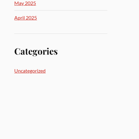
May 2025
April 2025
Categories
Uncategorized