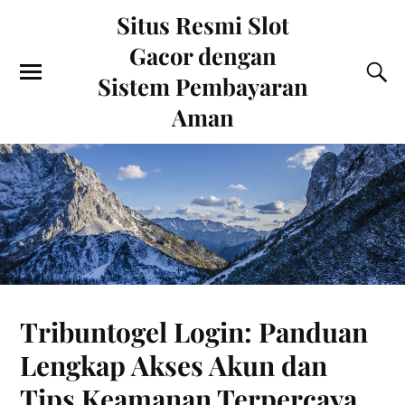
Situs Resmi Slot
Gacor dengan
Sistem Pembayaran
Aman
Tribuntogel Login: Panduan
Lengkap Akses Akun dan
Tips Keamanan Terpercaya