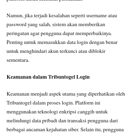
Namun, jika terjadi kesalahan seperti username atau
password yang salah, sistem akan memberikan
peringatan agar pengguna dapat memperbaikinya.
Penting untuk memasukkan data login dengan benar
untuk menghindari akun terkunci atau diblokir
sementara.
Keamanan dalam Tribuntogel Login
Keamanan menjadi aspek utama yang diperhatikan oleh
Tribuntogel dalam proses login. Platform ini
menggunakan teknologi enkripsi canggih untuk
melindungi data pribadi dan transaksi pengguna dari
berbagai ancaman kejahatan siber. Selain itu, pengguna