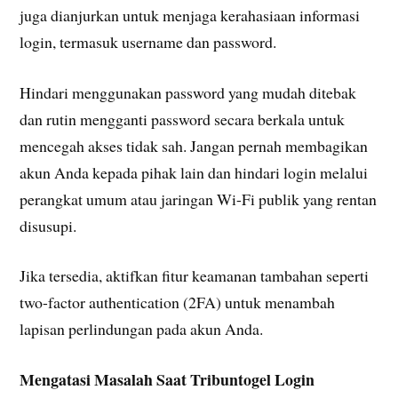
juga dianjurkan untuk menjaga kerahasiaan informasi
login, termasuk username dan password.
Hindari menggunakan password yang mudah ditebak
dan rutin mengganti password secara berkala untuk
mencegah akses tidak sah. Jangan pernah membagikan
akun Anda kepada pihak lain dan hindari login melalui
perangkat umum atau jaringan Wi-Fi publik yang rentan
disusupi.
Jika tersedia, aktifkan fitur keamanan tambahan seperti
two-factor authentication (2FA) untuk menambah
lapisan perlindungan pada akun Anda.
Mengatasi Masalah Saat Tribuntogel Login