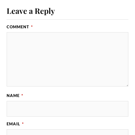
Leave a Reply
COMMENT
*
NAME
*
EMAIL
*