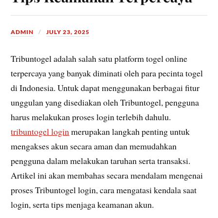
ADMIN
JULY 23, 2025
Tribuntogel adalah salah satu platform togel online
terpercaya yang banyak diminati oleh para pecinta togel
di Indonesia. Untuk dapat menggunakan berbagai fitur
unggulan yang disediakan oleh Tribuntogel, pengguna
harus melakukan proses login terlebih dahulu.
tribuntogel login
merupakan langkah penting untuk
mengakses akun secara aman dan memudahkan
pengguna dalam melakukan taruhan serta transaksi.
Artikel ini akan membahas secara mendalam mengenai
proses Tribuntogel login, cara mengatasi kendala saat
login, serta tips menjaga keamanan akun.