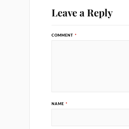
Leave a Reply
COMMENT
*
NAME
*