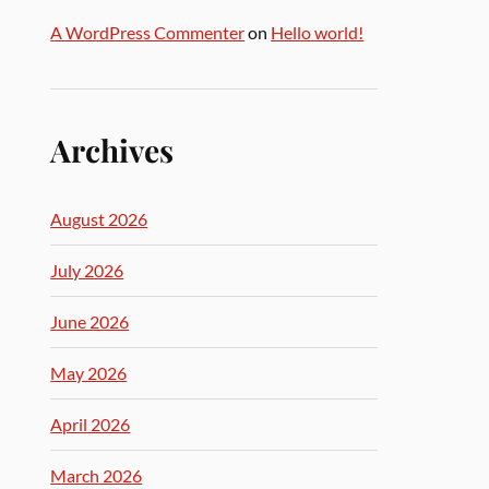
A WordPress Commenter
on
Hello world!
Archives
August 2026
July 2026
June 2026
May 2026
April 2026
March 2026