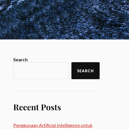
Search
SEARCH
Recent Posts
Penggunaan Artificial Intelligence untuk