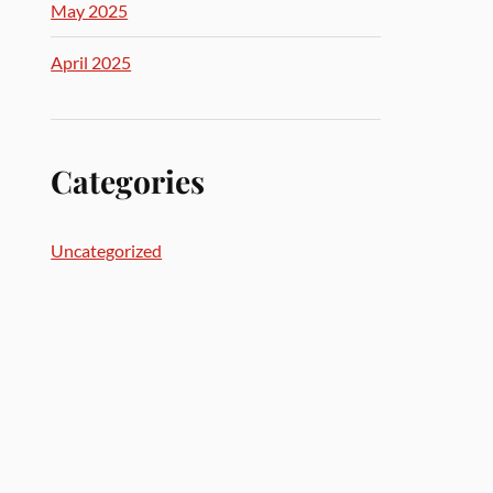
May 2025
April 2025
Categories
Uncategorized