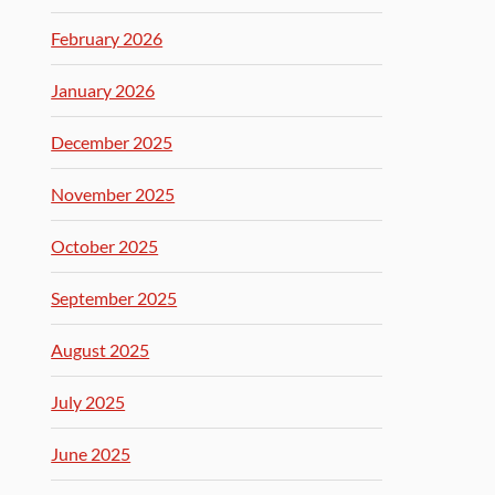
February 2026
January 2026
December 2025
November 2025
October 2025
September 2025
August 2025
July 2025
June 2025