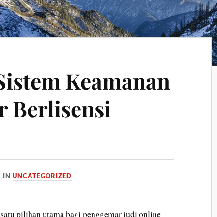
Sistem Keamanan
r Berlisensi
IN
UNCATEGORIZED
 satu pilihan utama bagi penggemar judi online