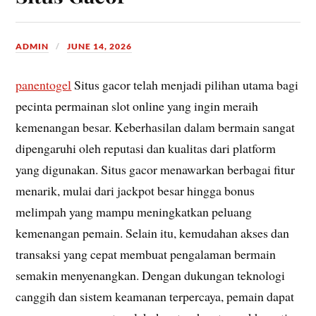
ADMIN
JUNE 14, 2026
panentogel
Situs gacor telah menjadi pilihan utama bagi
pecinta permainan slot online yang ingin meraih
kemenangan besar. Keberhasilan dalam bermain sangat
dipengaruhi oleh reputasi dan kualitas dari platform
yang digunakan. Situs gacor menawarkan berbagai fitur
menarik, mulai dari jackpot besar hingga bonus
melimpah yang mampu meningkatkan peluang
kemenangan pemain. Selain itu, kemudahan akses dan
transaksi yang cepat membuat pengalaman bermain
semakin menyenangkan. Dengan dukungan teknologi
canggih dan sistem keamanan terpercaya, pemain dapat