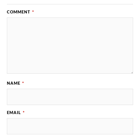
COMMENT
*
NAME
*
EMAIL
*