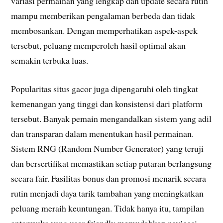
variasi permainan yang lengkap dan update secara rutin
mampu memberikan pengalaman berbeda dan tidak
membosankan. Dengan memperhatikan aspek-aspek
tersebut, peluang memperoleh hasil optimal akan
semakin terbuka luas.
Popularitas situs gacor juga dipengaruhi oleh tingkat
kemenangan yang tinggi dan konsistensi dari platform
tersebut. Banyak pemain mengandalkan sistem yang adil
dan transparan dalam menentukan hasil permainan.
Sistem RNG (Random Number Generator) yang teruji
dan bersertifikat memastikan setiap putaran berlangsung
secara fair. Fasilitas bonus dan promosi menarik secara
rutin menjadi daya tarik tambahan yang meningkatkan
peluang meraih keuntungan. Tidak hanya itu, tampilan
antarmuka yang user-friendly memudahkan navigasi