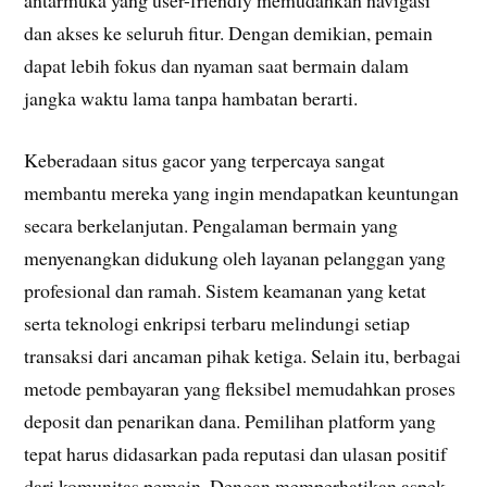
dan akses ke seluruh fitur. Dengan demikian, pemain
dapat lebih fokus dan nyaman saat bermain dalam
jangka waktu lama tanpa hambatan berarti.
Keberadaan situs gacor yang terpercaya sangat
membantu mereka yang ingin mendapatkan keuntungan
secara berkelanjutan. Pengalaman bermain yang
menyenangkan didukung oleh layanan pelanggan yang
profesional dan ramah. Sistem keamanan yang ketat
serta teknologi enkripsi terbaru melindungi setiap
transaksi dari ancaman pihak ketiga. Selain itu, berbagai
metode pembayaran yang fleksibel memudahkan proses
deposit dan penarikan dana. Pemilihan platform yang
tepat harus didasarkan pada reputasi dan ulasan positif
dari komunitas pemain. Dengan memperhatikan aspek